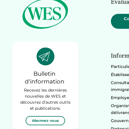
Évalua
C
Inform
Particuli
Bulletin
Établiss
d'information
Consulta
immigra
Recevez les dernières
nouvelles de WES et
Employe
découvrez d’autres outils
Organism
et publications.
délivran
Gouvern
Abonnez-vous
Partenai