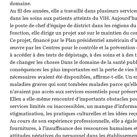
domaine.
Au fil des années, elle a travaillé dans plusieurs services
dans les soins aux patients atteints du VIH. Aujourd’hui
le poste de chef d’équipe de district dans les régions d
fonction, elle dirige un projet axé sur le maintien du co
Ce projet, financé par le Plan présidentiel américain d’
œuvre par les Centres pour le contrôle et la préventio
à accéder à des tests de dépistage, à des soins et à des 
de changer les choses Dans le domaine de la santé publ
conséquences les plus importantes est la perte de vies 
nécessaires avaient été disponibles, affirme-t-elle. Un e
maladies graves qui sont tombées malades parce qu’ell
n’avaient pas accès aux services essentiels pour préserv
Ellen a elle-même rencontré d’importants obstacles po
services limités ou inaccessibles, un manque d’informat
stigmatisation, les pratiques culturelles et les idées re
Au cours de son expérience professionnelle, elle a éga
fournitures, à l’insuffisance des ressources humaines et
attitudes négatives du personnel dans les établisseme