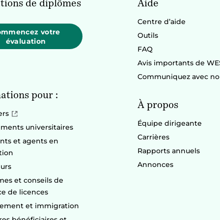
tions de diplômes
Aide
Centre d’aide
ommencez votre
Outils
évaluation
FAQ
Avis importants de WE
Communiquez avec no
ations pour :
À propos
ers
Équipe dirigeante
ements universitaires
Carrières
nts et agents en
Rapports annuels
tion
Annonces
urs
es et conseils de
ce de licences
ement et immigration
res bénéficiaires et