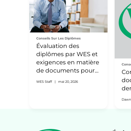
Conseils Sur Les Diplômes
Évaluation des
diplômes par WES et
exigences en matière
Conse
de documents pour
Co
l’Inde
do
WES Staff
|
mai 20, 2026
de
Dawn