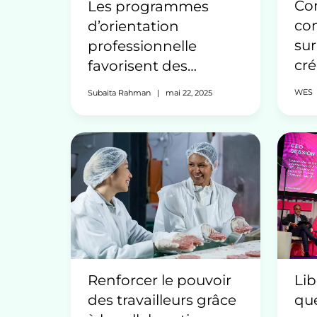
Co
Les programmes
co
d’orientation
sur
professionnelle
cré
favorisent des
tra
économies inclusives
WES
Subaita Rahman
|
mai 22, 2025
te
à travers les États
inc
nou
Renforcer le pouvoir
Lib
des travailleurs grâce
que