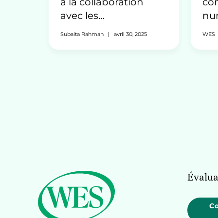
à la collaboration
con
avec les
nu
organisations
im
Subaita Rahman
|
avril 30, 2025
WES
communautaires
Ca
Évalua
C