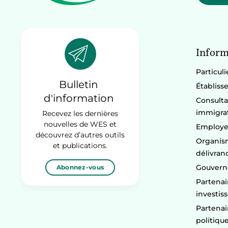
Inform
Particuli
Bulletin
Établiss
d'information
Consulta
immigra
Recevez les dernières
nouvelles de WES et
Employe
découvrez d’autres outils
Organism
et publications.
délivran
Gouvern
Abonnez-vous
Partenai
investis
Partenai
politiqu