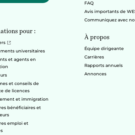
FAQ
Avis importants de WE
Communiquez avec no
ations pour :
À propos
ers
Équipe dirigeante
ements universitaires
Carrières
nts et agents en
Rapports annuels
tion
Annonces
urs
es et conseils de
ce de licences
ement et immigration
res bénéficiaires et
seurs
res emploi et
es