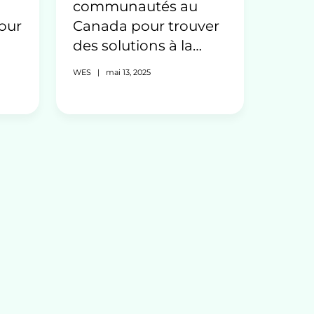
communautés au
Canada pour trouver
our
des solutions à la
pénurie de main-
WES
|
mai 13, 2025
d’œuvre qualifiée