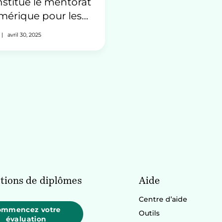
stitue le mentorat
mérique pour les
migrants au
|
avril 30, 2025
nada
tions de diplômes
Aide
Centre d’aide
ommencez votre
Outils
évaluation