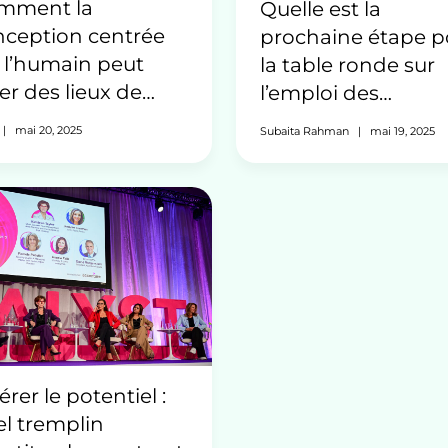
mment la
Quelle est la
nception centrée
prochaine étape p
 l’humain peut
la table ronde sur
er des lieux de
l’emploi des
vail
réfugiés ?
|
mai 20, 2025
Subaita Rahman
|
mai 19, 2025
chnologiques plus
lusifs pour les
veaux arrivants
érer le potentiel :
l tremplin