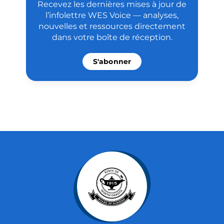
Recevez les dernières mises à jour de
l’infolettre WES Voice — analyses,
nouvelles et ressources directement
dans votre boîte de réception.
S'abonner
“L’
et s
l’