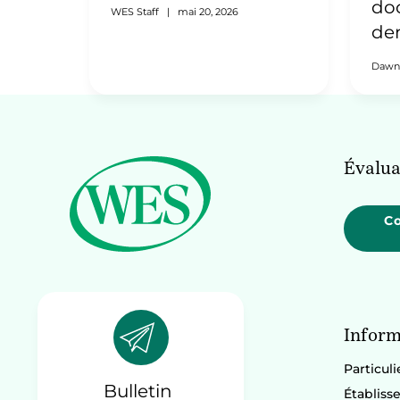
l’Inde
do
WES Staff
|
mai 20, 2026
de
Dawn
Évalua
C
Inform
Particuli
Bulletin
Établiss