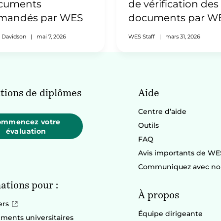
cuments
de vérification des
mandés par WES
documents par W
 Davidson
|
mai 7, 2026
WES Staff
|
mars 31, 2026
tions de diplômes
Aide
Centre d’aide
ommencez votre
Outils
évaluation
FAQ
Avis importants de WE
Communiquez avec no
ations pour :
À propos
ers
Équipe dirigeante
ements universitaires