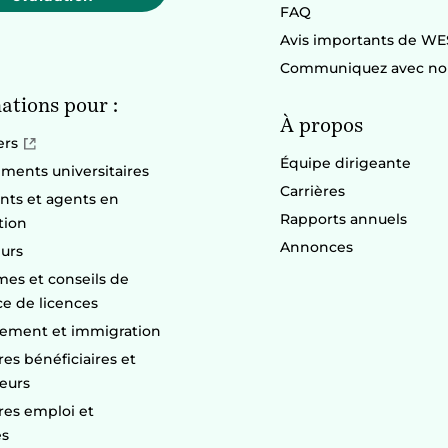
FAQ
Avis importants de WE
Communiquez avec no
ations pour :
À propos
ers
Équipe dirigeante
ements universitaires
Carrières
nts et agents en
Rapports annuels
tion
Annonces
urs
es et conseils de
ce de licences
ement et immigration
res bénéficiaires et
seurs
res emploi et
es