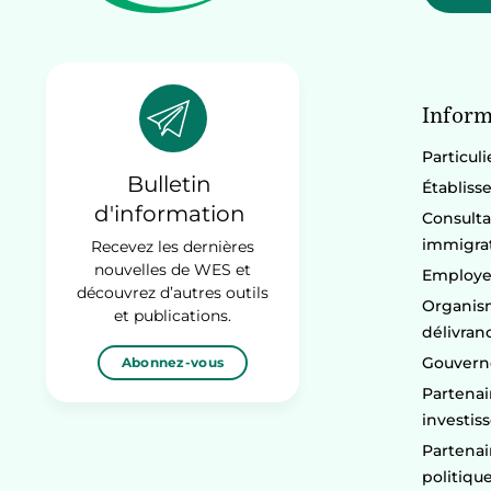
Inform
Particuli
Bulletin
Établiss
d'information
Consulta
immigra
Recevez les dernières
nouvelles de WES et
Employe
découvrez d’autres outils
Organism
et publications.
délivran
Gouvern
Abonnez-vous
Partenai
investis
Partenai
politiqu