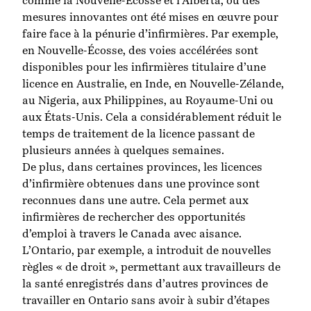
comme
la Nouvelle-Écosse
et
l’Alberta
,
où des
mesures innovantes
ont été mises en œuvre
pour
faire face à la pénurie d’infirmières
.
Par exemple,
en Nouvelle-Écosse,
des voies accélérées sont
disponibles pour
les infirmières
titulaire d’une
licence en
Australie, en Inde, en Nouvelle-Zélande,
au Nigeria,
aux
Philippines,
au Royaume-Uni ou
aux États-Unis.
Cela a considérablement
réduit
le
temps de traitement de la licence
passant de
plusieurs années à quelques semaines
.
De plus, dans certaines provinces, les licences
d’infirmière obtenues dans une province sont
reconnues dans une autre. Cela permet aux
infirmières de rechercher des opportunités
d’emploi à travers le Canada avec aisance.
L’Ontario, par exemple, a introduit de nouvelles
règles « de droit »
, permettant aux travailleurs de
la santé enregistrés dans d’autres provinces de
travailler en Ontario sans avoir à subir d’étapes