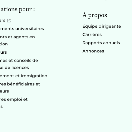
ations pour :
À propos
ers
Équipe dirigeante
ements universitaires
Carrières
nts et agents en
Rapports annuels
tion
Annonces
urs
es et conseils de
ce de licences
ement et immigration
res bénéficiaires et
seurs
res emploi et
es