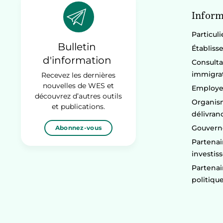
Inform
Particuli
Bulletin
Établiss
d'information
Consulta
immigra
Recevez les dernières
nouvelles de WES et
Employe
découvrez d’autres outils
Organism
et publications.
délivran
Gouvern
Abonnez-vous
Partenai
investis
Partenai
politiqu