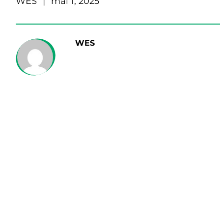
WES
|
mai 1, 2025
WES