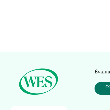
Évalua
C