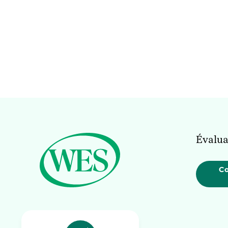
Évalua
C