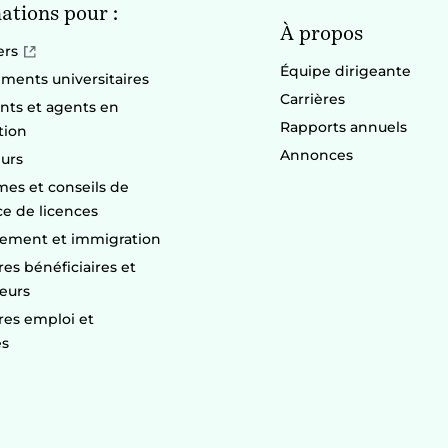
ations pour :
À propos
ers
Équipe dirigeante
ements universitaires
Carrières
nts et agents en
Rapports annuels
tion
Annonces
urs
es et conseils de
ce de licences
ement et immigration
res bénéficiaires et
seurs
res emploi et
es