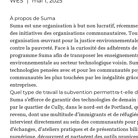
WES
|
mai 1, 2025
À propos de Suma
Suma
est une organisation à but non lucratif, récemme
des initiatives des organisations communautaires. To
organisation œuvrant pour la justice environnementale, q
contre la pauvreté. Face à la curiosité des adhérents d
programme Suma afin de transposer les enseignements t
environnementale au secteur technologique voisin. Sum
technologies pensées avec et pour les communautés popu
communautés les plus touchées par les inégalités grâc
entreprises.
Quel type de travail la subvention permettra-t-elle 
Suma s’efforce de garantir des technologies de demai
par le quartier de Cully, dans le nord-est de Portland, q
revenu, dont une multitude d’immigrants et de réfugié
intervient directement au sein des communautés pour 
d’échanges, d’ateliers pratiques et de présentations bi
numérique, découvrent et partagent des outils propices