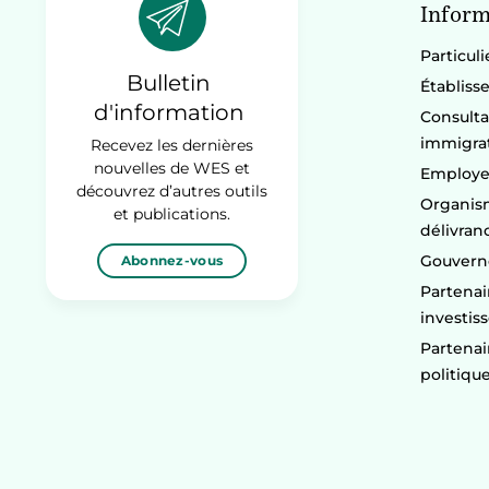
Inform
Particuli
Bulletin
Établiss
d'information
Consulta
immigra
Recevez les dernières
nouvelles de WES et
Employe
découvrez d’autres outils
Organism
et publications.
délivran
Gouvern
Abonnez-vous
Partenai
investis
Partenai
politiqu