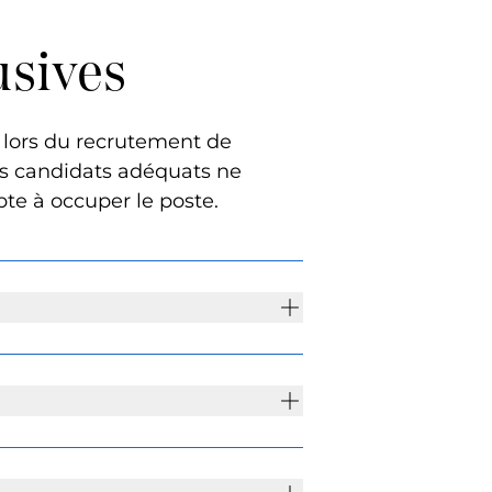
usives
e lors du recrutement de
les candidats adéquats ne
pte à occuper le poste.