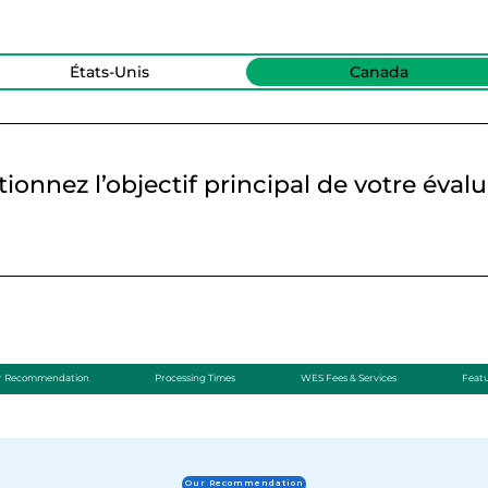
États-Unis
Canada
tionnez l’objectif principal de votre évalu
r Recommendation
Processing Times
WES Fees & Services
Feat
Our Recommendation