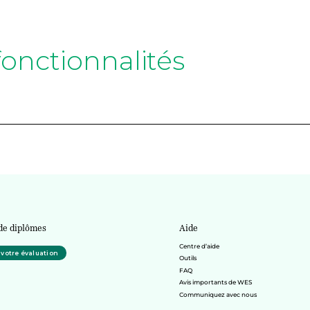
fonctionnalités
de diplômes
Aide
Centre d’aide
otre évaluation
Outils
FAQ
Avis importants de WES
Communiquez avec nous