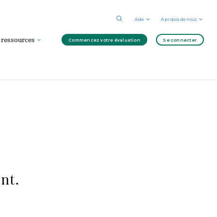
Aide
À propos de nous
 ressources
Commencez votre évaluation
Se connecter
nt.