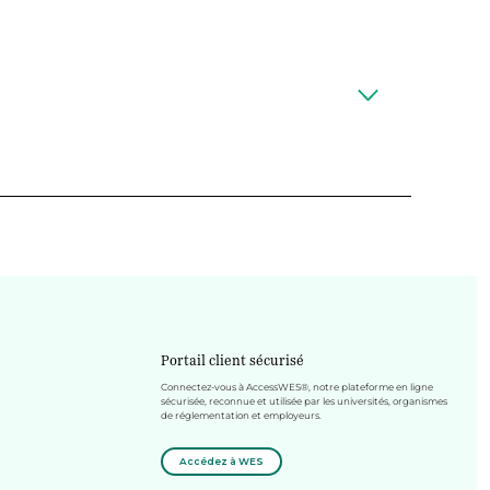
Portail client sécurisé
Connectez-vous à AccessWES®, notre plateforme en ligne
sécurisée, reconnue et utilisée par les universités, organismes
de réglementation et employeurs.
Accédez à WES