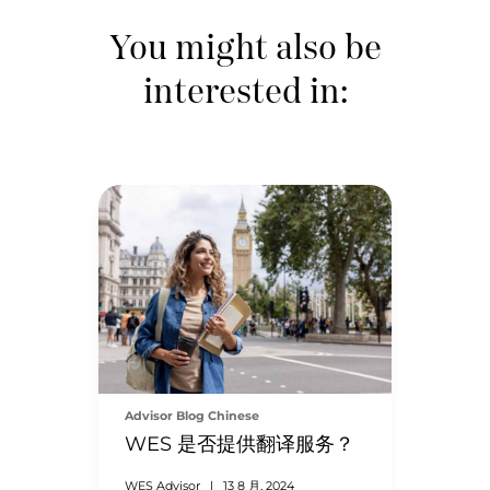
You might also be
interested in:
Advisor Blog Chinese
WES 是否提供翻译服务？
WES Advisor
|
13 8 月, 2024