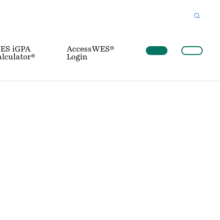
ES iGPA
AccessWES®
lculator®
Login