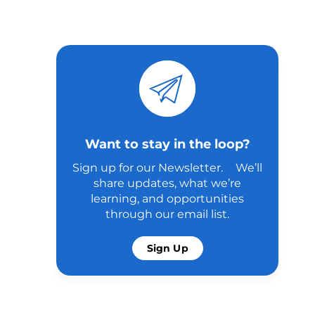
Want to stay in the loop?
Sign up for our Newsletter. We’ll
share updates, what we’re
learning, and opportunities
through our email list.
Sign Up