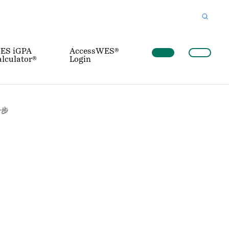
ES iGPA
AccessWES®
lculator®
Login
一步