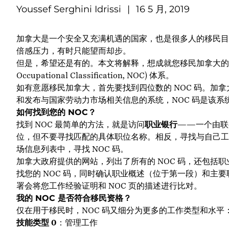
Youssef Serghini Idrissi
|
16 5 月, 2019
加拿大是一个安全又充满机遇的国家，也是很多人的移民目
倍感压力，有时只能望而却步。
但是，希望还是有的。本文将解释，想成就您移民加拿大的梦想
Occupational Classification, NOC) 体系。
如有意愿移民加拿大，首先要找到四位数的 NOC 码。加
和发布与国家劳动力市场相关信息的系统，NOC 码是该系
如何找到您的
NOC
？
找到 NOC 最简单的方法，就是访问
职业银行
——一个由联
位，但不要寻找匹配的具体职位名称。相反，寻找与自己工
场信息列表中，寻找 NOC 码。
加拿大政府提供的网站，列出了所有的 NOC 码，还包括
找您的 NOC 码，同时确认职业概述（位于第一段）和主
署会将您工作经验证明和 NOC 页的描述进行比对。
我的
NOC
是否符合移民资格？
仅在用于移民时，NOC 码又细分为更多的工作类型和水平
技能类型
0
：管理工作