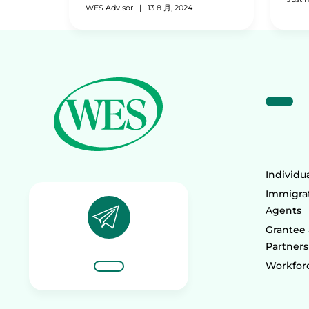
WES Advisor
|
13 8 月, 2024
Individu
Immigrat
Agents
Grantee
Partners
Workforc