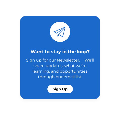
Want to stay in the loop?
Sign up for our Newsletter. We’ll
share updates, what we’re
learning, and opportunities
through our email list.
Sign Up