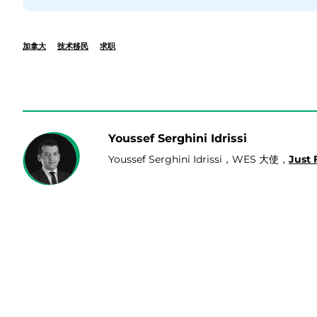
加拿大
技术移民
求职
Youssef Serghini Idrissi
Youssef Serghini Idrissi，WES 大使，
Just 